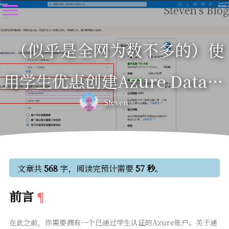
Steven's Blog
（似乎是全网为数不多的）使
用学生优惠创建Azure Databa
Steven
se for MySQL数据库的教程
文章共
568
字，阅读完预计需要
57 秒
。
前言
在此之前，你需要拥有一个已通过学生认证的Azure账户。关于通